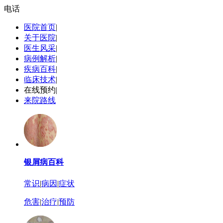
电话
医院首页
|
关于医院
|
医生风采
|
病例解析
|
疾病百科
|
临床技术
|
在线预约
|
来院路线
银屑病百科
常识
|
病因
|
症状
危害
|
治疗
|
预防