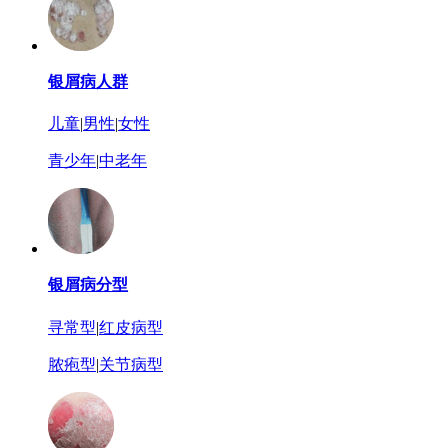
银屑病人群
儿童
|
男性
|
女性
青少年
|
中老年
银屑病分型
寻常型
|
红皮病型
脓疱型
|
关节病型