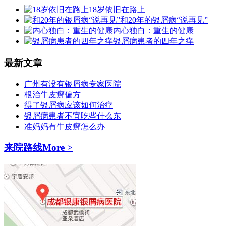
18岁依旧在路上
和20年的银屑病“说再见”
内心独白：重生的健康
银屑病患者的四年之痒
最新文章
广州有没有银屑病专家医院
根治牛皮癣偏方
得了银屑病应该如何治疗
银屑病患者不宜吃些什么东
准妈妈有牛皮癣怎么办
来院路线
More >