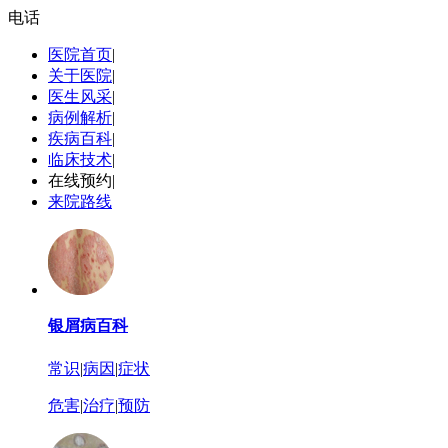
电话
医院首页
|
关于医院
|
医生风采
|
病例解析
|
疾病百科
|
临床技术
|
在线预约
|
来院路线
银屑病百科
常识
|
病因
|
症状
危害
|
治疗
|
预防