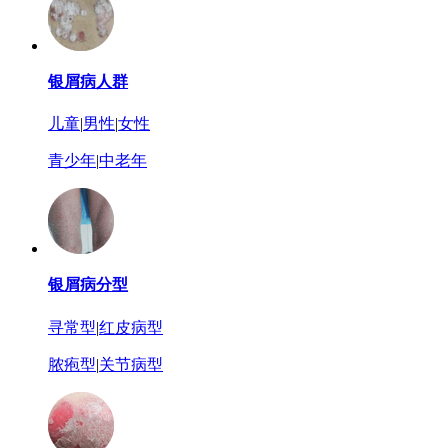
银屑病人群
儿童
|
男性
|
女性
青少年
|
中老年
银屑病分型
寻常型
|
红皮病型
脓疱型
|
关节病型